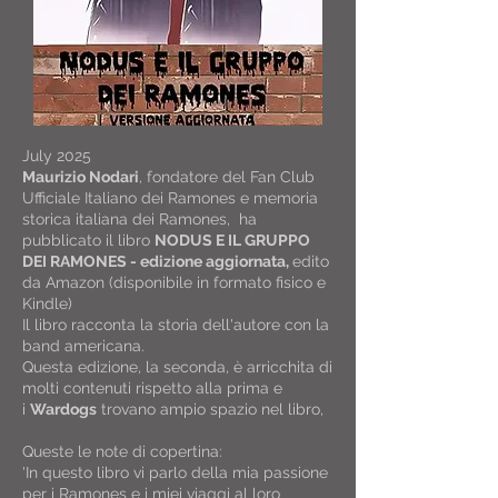
July 2025
Maurizio Nodari
, fondatore del Fan Club
Ufficiale Italiano dei Ramones e memoria
storica italiana dei Ramones, ha
pubblicato il libro
NODUS E IL GRUPPO
DEI RAMONES - edizione aggiornata
,
edito
da Amazon (disponibile in formato fisico e
Kindle)
Il libro racconta la storia dell'autore con la
band americana.
Questa edizione, la seconda, è arricchita di
molti contenuti rispetto alla prima e
i
Wardogs
trovano ampio spazio nel libro,
Queste le note di copertina:
'In questo libro vi parlo della mia passione
per i Ramones e i miei viaggi al loro