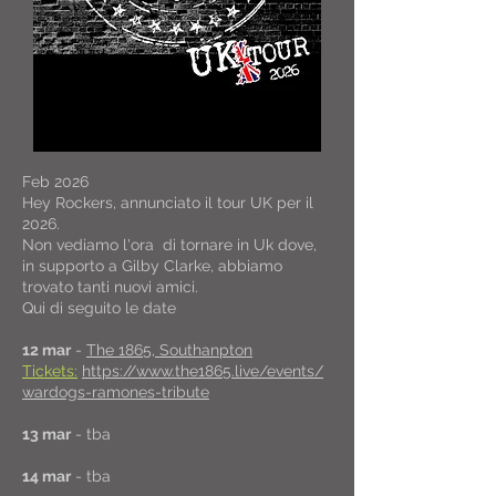
Feb 2026
Hey Rockers, annunciato il tour UK per il
2026.
Non vediamo l'ora di tornare in Uk dove,
in supporto a Gilby Clarke,​ abbiamo
trovato tanti nuovi amici.
Qui di seguito le date
12 mar
-
The 1865, Southanpton
Tickets:
https://www.the1865.live/events/
wardogs-ramones-tribute
13 mar
- tba
14 mar
- tba