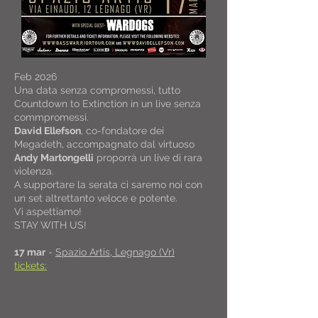
Feb 2026
Una data senza compromessi, tutto
Countdown to Extinction in un live senza
commpromessi.
David Ellefson
, co-fondatore dei
Megadeth, accompagnato dal virtuoso
Andy Martongelli
proporrà un live di rara
violenza.
A supportare la serata ci saremo noi con
un set altrettanto veloce e potente.
Vi aspettiamo!
STAY WITH US!
17 mar
-
Spazio Artis, Legnago (Vr)
tickets: