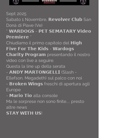
Sept 2025
Sabato 1 Novembre, 𝗥𝗲𝘃𝗼𝗹𝘃𝗲𝗿 𝗖𝗹𝘂𝗯 San
Donà di Piave (Ve)
* 𝗪𝗔𝗥𝗗𝗢𝗚𝗦 - 𝗣𝗘𝗧 𝗦𝗘𝗠𝗔𝗧𝗔𝗥𝗬 𝗩𝗶𝗱𝗲𝗼
𝗣𝗿𝗲𝗺𝗶𝗲𝗿𝗲 *
Chiudiamo il primo capitolo del 𝗛𝗶𝗴𝗵
𝗙𝗶𝘃𝗲 𝗙𝗼𝗿 𝗧𝗵𝗲 𝗞𝗶𝗱𝘀 - 𝗪𝗮𝗿𝗱𝗼𝗴𝘀
𝗖𝗵𝗮𝗿𝗶𝘁𝘆 𝗣𝗿𝗼𝗴𝗿𝗮𝗺 presentando il nostro
video con live a seguire.
Questa la line up della serata
- 𝗔𝗡𝗗𝗬 𝗠𝗔𝗥𝗧𝗢𝗡𝗚𝗘𝗟𝗟𝗜 (Slash -
Ellefson, Megadeth) sul palco con noi
- 𝗕𝗿𝗼𝗸𝗲𝗻 𝗪𝗶𝗻𝗴𝘀 freschi di apertura agli
Europe
- 𝗠𝗮𝗿𝗶𝗼 𝗧𝗶𝗼 alla console
Ma le sorprese non sono finite.... presto
altre news
𝗦𝗧𝗔𝗬 𝗪𝗜𝗧𝗛 𝗨𝗦!