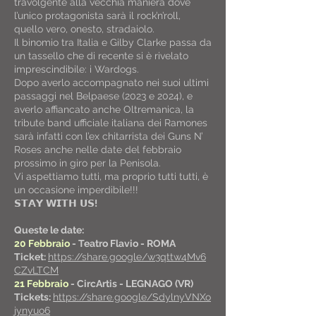
travolgente alla vecchia maniera dove
l’unico protagonista sarà il rock’n’roll,
quello vero, onesto, stradaiolo.
Il binomio tra Italia e Gilby Clarke passa da
un tassello che di recente si è rivelato
imprescindibile: i Wardogs.
Dopo averlo accompagnato nei suoi ultimi
passaggi nel Belpaese (2023 e 2024), e
averlo affiancato anche Oltremanica, la
tribute band ufficiale italiana dei Ramones
sarà infatti con l’ex chitarrista dei Guns N’
Roses anche nelle date del febbraio
prossimo in giro per la Penisola.
Vi aspettiamo tutti, ma proprio tutti tutti, è
un occasione imperdibile!!!
𝗦𝗧𝗔𝗬 𝗪𝗜𝗧𝗛 𝗨𝗦
!
Queste le date:
20 Febbraio
- Teatro Flavio - ROMA
Ticket:
https://share.google/w3qttw4Mv6
CZvLTCM
21 Febbraio
-
CircArtis - LEGNAGO (VR)
Tickets:
https://share.google/SdylnyVNXo
jynyuo6