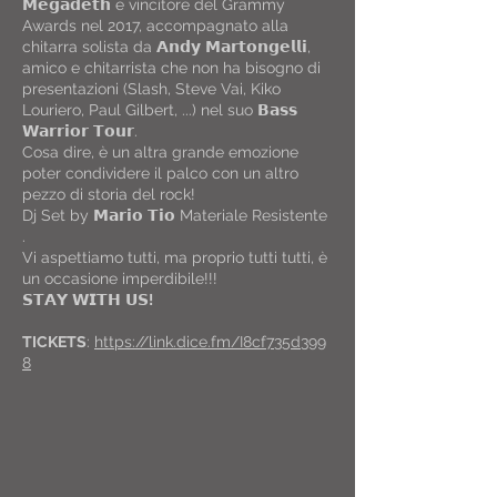
𝗠𝗲𝗴𝗮𝗱𝗲𝘁𝗵 e vincitore del Grammy
Awards nel 2017, accompagnato alla
chitarra solista da 𝗔𝗻𝗱𝘆 𝗠𝗮𝗿𝘁𝗼𝗻𝗴𝗲𝗹𝗹𝗶,
amico e chitarrista che non ha bisogno di
presentazioni (Slash, Steve Vai, Kiko
Louriero, Paul Gilbert, ...) nel suo 𝗕𝗮𝘀𝘀
𝗪𝗮𝗿𝗿𝗶𝗼𝗿 𝗧𝗼𝘂𝗿.
Cosa dire, è un altra grande emozione
poter condividere il palco con un altro
pezzo di storia del rock!
Dj Set by 𝗠𝗮𝗿𝗶𝗼 𝗧𝗶𝗼 Materiale Resistente
.
Vi aspettiamo tutti, ma proprio tutti tutti, è
un occasione imperdibile!!!
𝗦𝗧𝗔𝗬 𝗪𝗜𝗧𝗛 𝗨𝗦
!
TICKETS
:
https://link.dice.fm/I8cf735d399
8