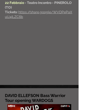
22 Febbraio
-
Teatro Incontro - PINEROLO
(TO)
Tickets:
https://share.google/WVDPePaX
uU4iLZC6b
DAVID ELLEFSON Bass Warrior
Tour opening WARDOGS