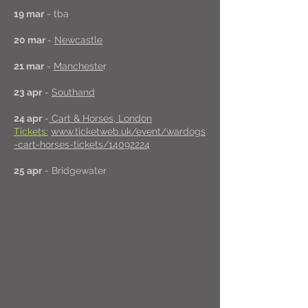
19 mar
- tba
20 mar
-
Newcastle
21 mar
-
Mancheste
r
23 apr
-
Southand
24 apr
-
Cart & Horses, London
Tickets:
www.ticketweb.uk/event/wardogs
-cart-horses-tickets/14092224
25 apr
- Bridgewater