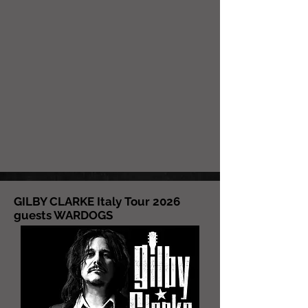
GILBY CLARKE Italy Tour 2026
guests WARDOGS