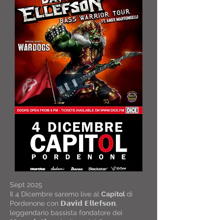
Sept 2025
Il 4 Dicembre saremo live al
Capitol
di
Pordenone con 𝗗𝗮𝘃𝗶𝗱 𝗘𝗹𝗹𝗲𝗳𝘀𝗼𝗻,
leggendario bassista fondatore dei