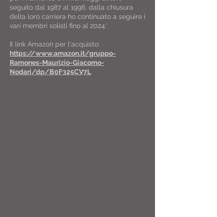
seguito dal 1987 al 1996, dalla chiusura
della loro carriera ho continuato a seguire i
vari membri solisti fino al 2024.'
Il link Amazon per l'acquisto:
https://www.amazon.it/gruppo-
Ramones-Maurizio-Giacomo-
Nodari/dp/B0F325CV7L