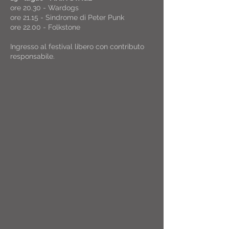
ore 20.30 - Wardogs
ore 21.15 - Sindrome di Peter Punk
ore 22.00 - Folkstone
Ingresso al festival libero con contributo
responsabile.